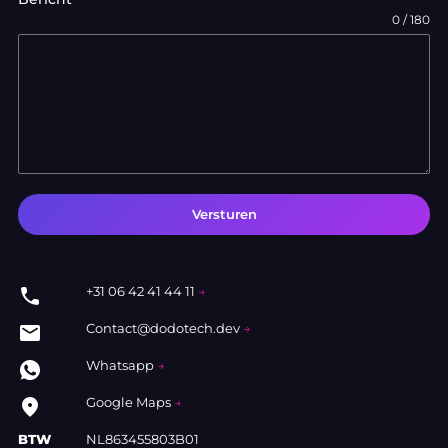
0 / 180
Versturen
+31 06 42 41 44 11
→
phone
Contact@dodotech.dev
→
local_post_office
Whatsapp
→
Google Maps
→
place
BTW
NL863455803B01