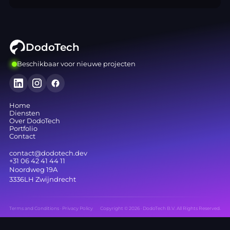
DodoTech
Beschikbaar voor nieuwe projecten
Home
Diensten
Over DodoTech
Portfolio
Contact
contact@dodotech.dev
+31 06 42 41 44 11
Noordweg 19A
3336LH Zwijndrecht
Terms and Conditions
·
Privacy Policy
Copyright © 2026 · DodoTech B.V. All Rights Reserved.