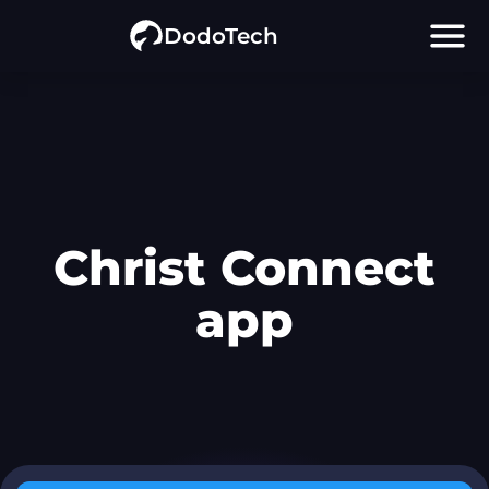
menu
DodoTech
Christ Connect
app