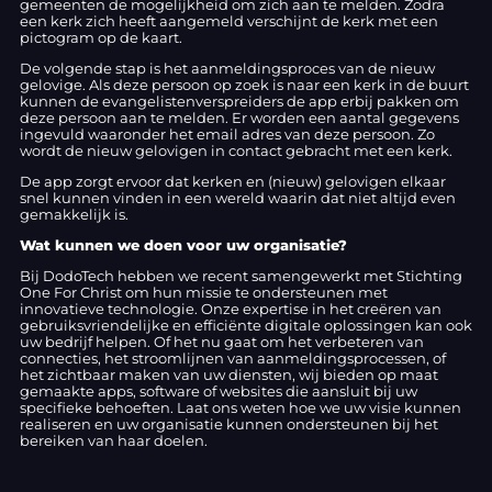
gemeenten de mogelijkheid om zich aan te melden. Zodra
een kerk zich heeft aangemeld verschijnt de kerk met een
pictogram op de kaart.
De volgende stap is het aanmeldingsproces van de nieuw
gelovige. Als deze persoon op zoek is naar een kerk in de buurt
kunnen de evangelistenverspreiders de app erbij pakken om
deze persoon aan te melden. Er worden een aantal gegevens
ingevuld waaronder het email adres van deze persoon. Zo
wordt de nieuw gelovigen in contact gebracht met een kerk.
De app zorgt ervoor dat kerken en (nieuw) gelovigen elkaar
snel kunnen vinden in een wereld waarin dat niet altijd even
gemakkelijk is.
Wat kunnen we doen voor uw organisatie?
Bij DodoTech hebben we recent samengewerkt met Stichting
One For Christ om hun missie te ondersteunen met
innovatieve technologie. Onze expertise in het creëren van
gebruiksvriendelijke en efficiënte digitale oplossingen kan ook
uw bedrijf helpen. Of het nu gaat om het verbeteren van
connecties, het stroomlijnen van aanmeldingsprocessen, of
het zichtbaar maken van uw diensten, wij bieden op maat
gemaakte apps, software of websites die aansluit bij uw
specifieke behoeften. Laat ons weten hoe we uw visie kunnen
realiseren en uw organisatie kunnen ondersteunen bij het
bereiken van haar doelen.