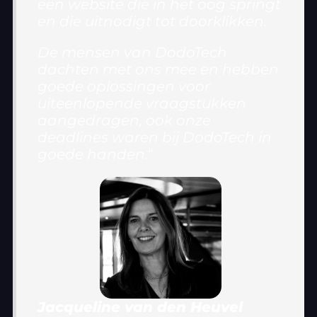
een website die in het oog springt
en die uitnodigt tot doorklikken.
De mensen van DodoTech
dachten met ons mee en hebben
goede oplossingen voor
uiteenlopende vraagstukken
aangedragen, ook onze
deadlines waren bij DodoTech in
goede handen.
“
Jacqueline van den Heuvel